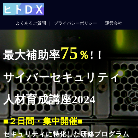
よくあるご質問
プライバシーポリシー
運営会社
75
最大補助率
％
!！
サイバーセキュリティ
人材育成講座2024
■２日間・集中開催■
セキュリティに特化した研修
プログラム