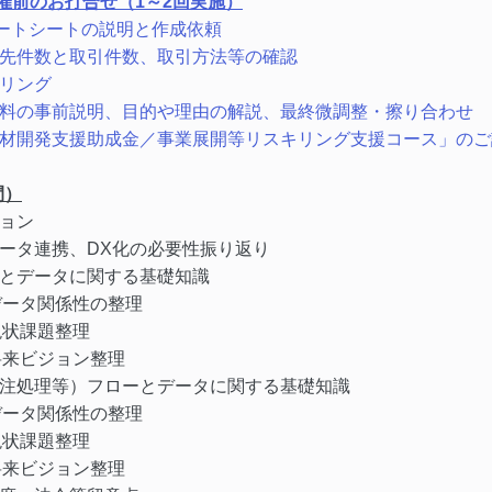
催前のお打合せ（1～2回実施）
ンケートシートの説明と作成依頼
引先件数と取引件数、取引方法等の確認
アリング
資料の事前説明、目的や理由の解説、最終微調整・擦り合わせ
人材開発支援助成金／事業展開等リスキリング支援コース」の
間）
ション
データ連携、DX化の必要性振り返り
ーとデータに関する基礎知識
ータ関係性の整理
状課題整理
来ビジョン整理
発注処理等）フローとデータに関する基礎知識
ータ関係性の整理
状課題整理
来ビジョン整理