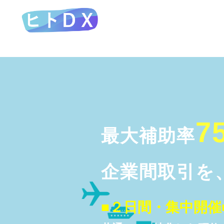
7
最大補助率
企業間取引を、
■２日間・集中開催