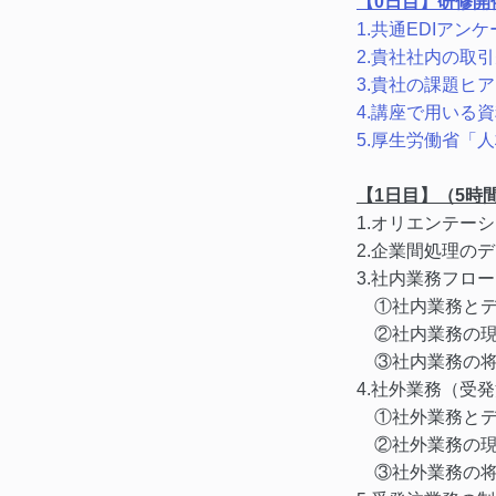
【0日目】研修開
1.共通EDIア
2.貴社社内の取
3.貴社の課題ヒ
4.講座で用いる
5.厚生労働省「
【1日目】（5時
1.オリエンテー
2.企業間処理の
3.社内業務フロ
①社内業務とデ
②社内業務の現
③社内業務の将
4.社外業務（受
①社外業務とデ
②社外業務の現
③社外業務の将