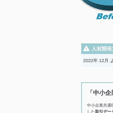
人材開発
2022年 12
「中小企
中小企業共通
した
取引デー