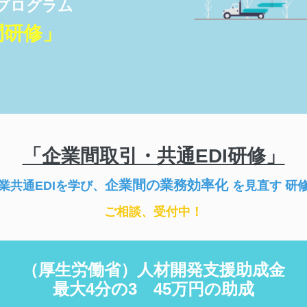
プログラム
問研修」
「企業間取引・共通EDI研修」
企業間の業務効率化
業共通EDIを学び、
を見直す 研
ご相談、受付中！
（厚生労働省）人材開発支援助成金
最大4分の3 45万円の助成