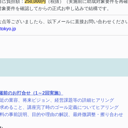
自己負担額：
250,000円
（税抜）（実施前に助成対象要件を再確
対象要件を確認してからの正式お申し込みで結構です。
な点等ございましたら、以下メールに直接お問い合わせくださ
tokyo.jp
催前のお打合せ（1～2回実施）
直近の業容、将来ビジョン、経営課題等の詳細ヒアリング
に求めること、講座完了時のゴール定義についてヒアリング
資料の事前説明、目的や理由の解説、最終微調整・擦り合わせ