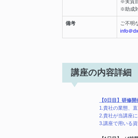
※実質
※助成
備考
ご不明
info＠dx
講座の内容詳細
【0日目】研修開
1.貴社の業態、
2.貴社が当講座
3.講座で用いる