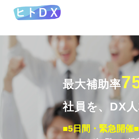
7
最大補助率
社員を、DX
■5日間・緊急開催■