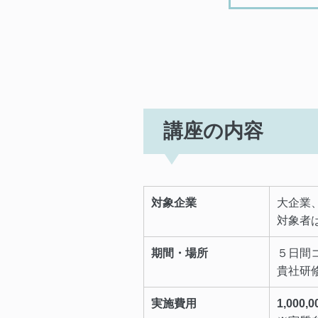
講座の内容
対象企業
大企業
対象者
期間・場所
５日間
貴社研
実施費用
1,00