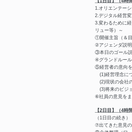
【1日目】（4時
1.オリエンテー
2.デジタル経営
3.変わるために
リュー等）～
①開催主旨（＆
②アジェンダ説
③本日のゴール
④グランドルー
⑤経営者の意向
(1)経営理念に
(2)現状の会社
(3)将来のビジ
⑥社員の意見を
【2日目】（4時
（1日目の続き）
⑦出てきた意見