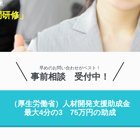
座
問研修」
早めのお問い合わせがベスト！
事前相談 受付中！
（厚生労働省）人材開発支援助成金
最大4分の3 75万円の助成