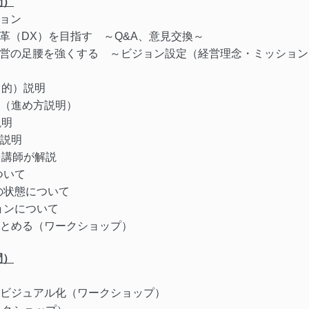
間）
ション
変革（DX）を目指す ～Q&A、意見交換～
経営の足腰を強くする ～ビジョン設定（経営理念・ミッショ
目的）説明
明（進め方説明）
説明
ル説明
を講師が解説
ついて
の状態について
ョンについて
まとめる（ワークショップ）
間）
のビジュアル化（ワークショップ）