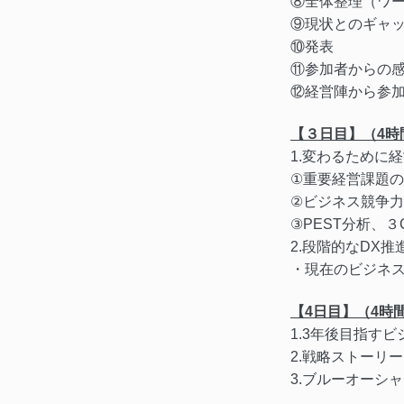
⑧全体整理（ワ
⑨現状とのギャ
⑩発表
⑪参加者からの
⑫経営陣から参
【３日目】（4時
1.変わるために
①重要経営課題
②ビジネス競争
③PEST分析、
2.段階的なDX推
・現在のビジネ
【4日目】（4時
1.3年後目指す
2.戦略ストーリ
3.ブルーオーシ