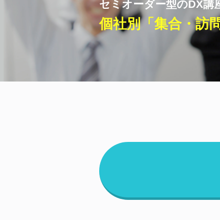
セミオーダー型のDX講
個社別「集合・訪